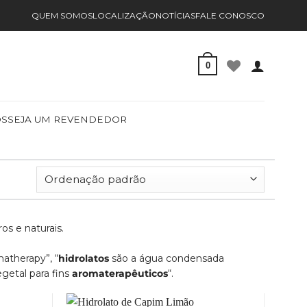
QUEM SOMOS
LOCALIZAÇÃO
NOTÍCIAS
FALE CONOSCO
0
OS
SEJA UM REVENDEDOR
os e naturais.
atherapy”, “
hidrolatos
são a água condensada
egetal para fins
aromaterapêuticos
“.