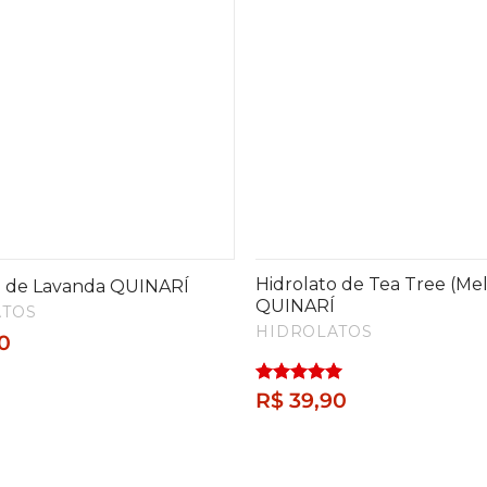
Hidrolato de Tea Tree (Me
o de Lavanda QUINARÍ
QUINARÍ
ATOS
HIDROLATOS
0
Avaliação
R$
39,90
5.00
de 5