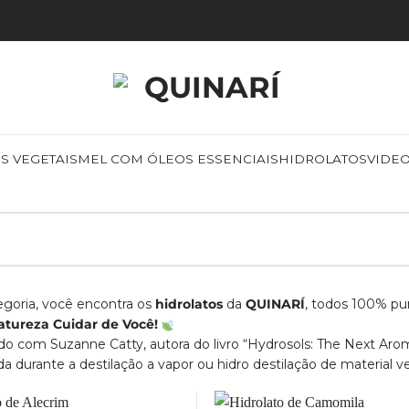
S VEGETAIS
MEL COM ÓLEOS ESSENCIAIS
HIDROLATOS
VIDE
egoria, você encontra os
hidrolatos
da
QUINARÍ
, todos 100% pur
atureza Cuidar de Você!
rdo com Suzanne Catty, autora do livro “Hydrosols: The Next Arom
a durante a destilação a vapor ou hidro destilação de material v