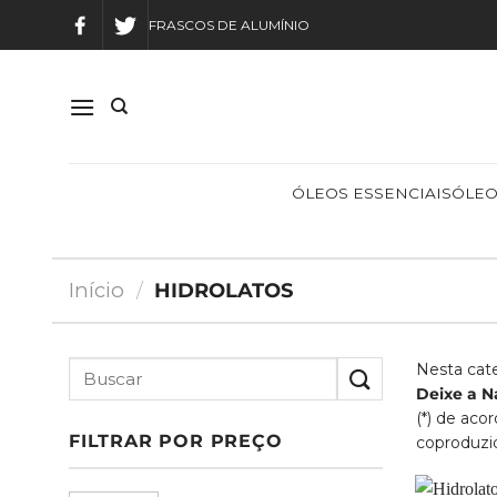
Skip
FRASCOS DE ALUMÍNIO
to
content
ÓLEOS ESSENCIAIS
ÓLEO
Início
/
HIDROLATOS
Nesta cat
Deixe a N
(*) de aco
FILTRAR POR PREÇO
coproduzid
Preço
Preço