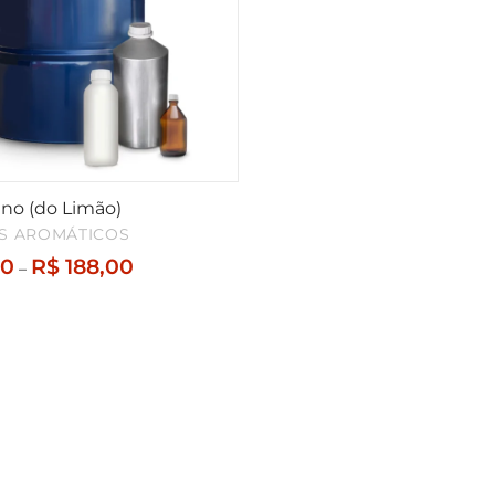
no (do Limão)
S AROMÁTICOS
Faixa
00
R$
188,00
–
de
preço:
R$ 112,00
através
R$ 188,00