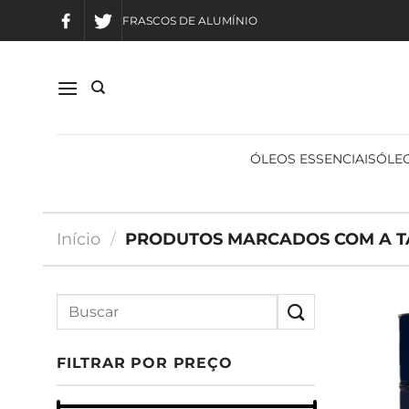
Skip
FRASCOS DE ALUMÍNIO
to
content
ÓLEOS ESSENCIAIS
ÓLEO
Início
/
PRODUTOS MARCADOS COM A TA
FILTRAR POR PREÇO