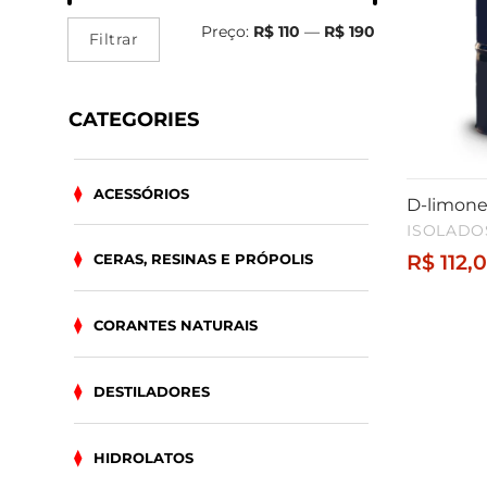
Preço
Preço
Preço:
R$ 110
—
R$ 190
mínimo
máximo
Filtrar
CATEGORIES
ACESSÓRIOS
D-limone
ISOLADO
R$
112,
CERAS, RESINAS E PRÓPOLIS
CORANTES NATURAIS
DESTILADORES
HIDROLATOS