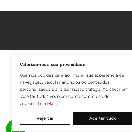
OBRIGADO PELA VISITA
Valorizamos a sua privacidade
Aqui você poderá adquirir nossos produtos no conforto de sua
Usamos cookies para aprimorar sua experiência de
casa e recebê-los em qualquer lugar do Brasil! Faça seu
navegação, veicular anúncios ou conteúdos
cadastro e boas compras!
personalizados e analisar nosso tráfego. Ao clicar em
Se algo não está claro, conheça já a nossa seção de Dúvidas!
"Aceitar tudo", você concorda com o uso de
cookies.
Leia Mais
www.oleosessenciais.org
www.odorizar.com
Rejeitar
Aceitar tudo