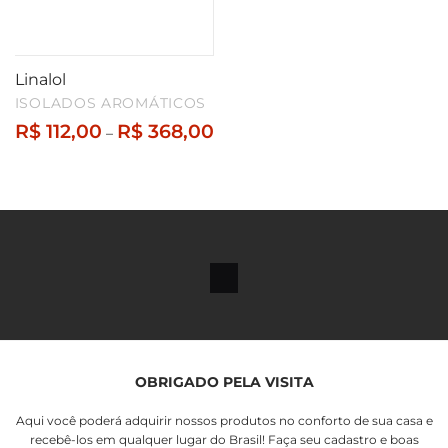
Linalol
ISOLADOS AROMÁTICOS
Faixa
R$
112,00
R$
368,00
–
de
preço:
R$ 112,00
através
R$ 368,00
OBRIGADO PELA VISITA
Aqui você poderá adquirir nossos produtos no conforto de sua casa e
recebê-los em qualquer lugar do Brasil! Faça seu cadastro e boas