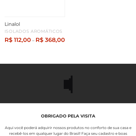
Linalol
ISOLADOS AROMÁTICOS
Faixa
R$
112,00
R$
368,00
–
de
preço:
R$ 112,00
através
R$ 368,00
OBRIGADO PELA VISITA
Aqui você poderá adquirir nossos produtos no conforto de sua casa e
recebê-los em qualquer lugar do Brasil! Faça seu cadastro e boas