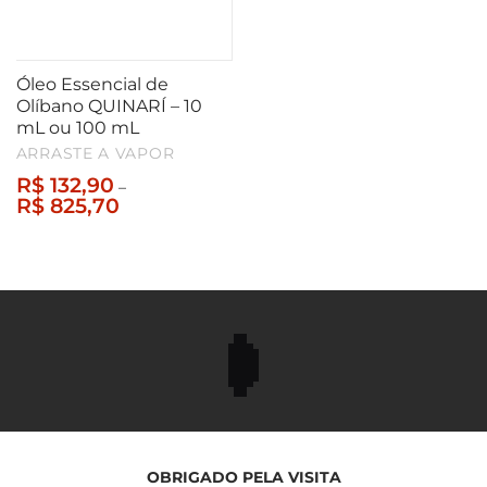
Óleo Essencial de
Olíbano QUINARÍ – 10
mL ou 100 mL
ARRASTE A VAPOR
R$
132,90
–
Faixa
R$
825,70
de
preço:
R$ 132,90
através
R$ 825,70
OBRIGADO PELA VISITA