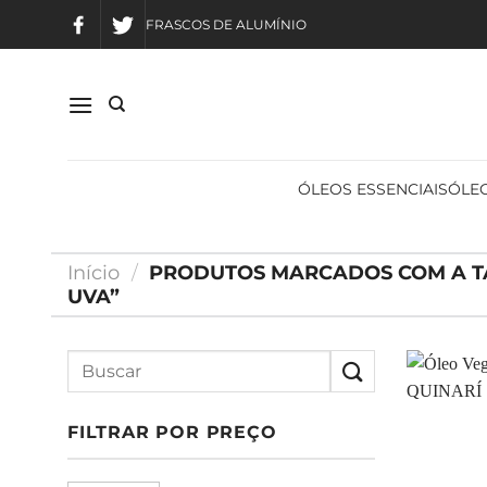
Skip
FRASCOS DE ALUMÍNIO
to
content
ÓLEOS ESSENCIAIS
ÓLEO
Início
/
PRODUTOS MARCADOS COM A TA
UVA”
FILTRAR POR PREÇO
Preço
Preço