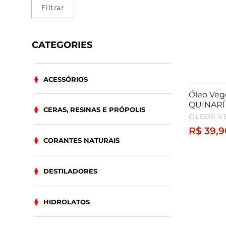
mínimo
máximo
Filtrar
CATEGORIES
ACESSÓRIOS
Óleo Veg
QUINARÍ
CERAS, RESINAS E PRÓPOLIS
ÓLEOS V
R$
39,9
CORANTES NATURAIS
DESTILADORES
HIDROLATOS