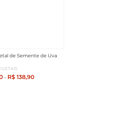
etal de Semente de Uva
EGETAIS
Faixa
0
R$
138,90
–
de
preço:
R$ 39,90
através
R$ 138,90