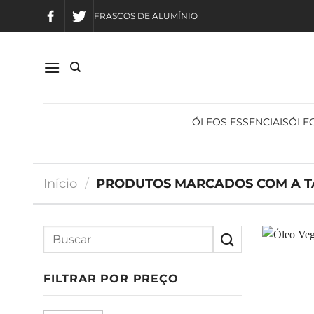
Skip
FRASCOS DE ALUMÍNIO
to
content
ÓLEOS ESSENCIAIS
ÓLEO
Início
/
PRODUTOS MARCADOS COM A TA
FILTRAR POR PREÇO
Preço
Preço