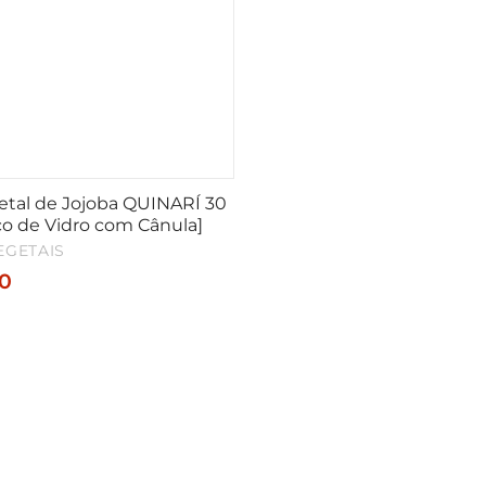
etal de Jojoba QUINARÍ 30
co de Vidro com Cânula]
EGETAIS
0