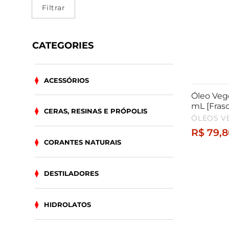
mínimo
máximo
Filtrar
CATEGORIES
ACESSÓRIOS
Óleo Veg
mL [Fras
CERAS, RESINAS E PRÓPOLIS
ÓLEOS V
R$
79,8
CORANTES NATURAIS
DESTILADORES
HIDROLATOS