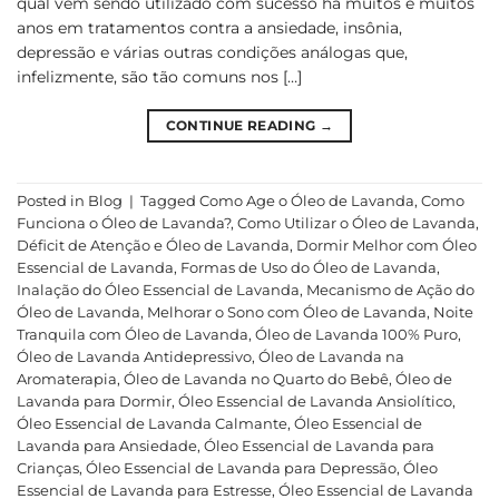
qual vem sendo utilizado com sucesso há muitos e muitos
anos em tratamentos contra a ansiedade, insônia,
depressão e várias outras condições análogas que,
infelizmente, são tão comuns nos […]
CONTINUE READING
→
Posted in
Blog
|
Tagged
Como Age o Óleo de Lavanda
,
Como
Funciona o Óleo de Lavanda?
,
Como Utilizar o Óleo de Lavanda
,
Déficit de Atenção e Óleo de Lavanda
,
Dormir Melhor com Óleo
Essencial de Lavanda
,
Formas de Uso do Óleo de Lavanda
,
Inalação do Óleo Essencial de Lavanda
,
Mecanismo de Ação do
Óleo de Lavanda
,
Melhorar o Sono com Óleo de Lavanda
,
Noite
Tranquila com Óleo de Lavanda
,
Óleo de Lavanda 100% Puro
,
Óleo de Lavanda Antidepressivo
,
Óleo de Lavanda na
Aromaterapia
,
Óleo de Lavanda no Quarto do Bebê
,
Óleo de
Lavanda para Dormir
,
Óleo Essencial de Lavanda Ansiolítico
,
Óleo Essencial de Lavanda Calmante
,
Óleo Essencial de
Lavanda para Ansiedade
,
Óleo Essencial de Lavanda para
Crianças
,
Óleo Essencial de Lavanda para Depressão
,
Óleo
Essencial de Lavanda para Estresse
,
Óleo Essencial de Lavanda