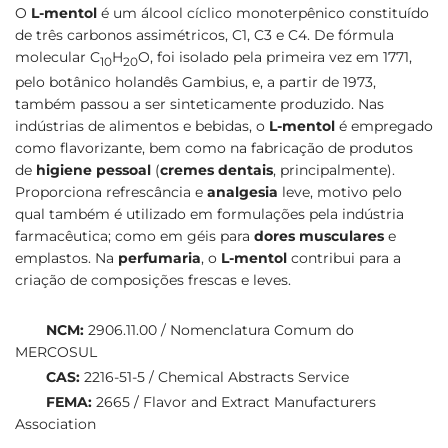
O
L-mentol
é um álcool cíclico monoterpênico constituído
de três carbonos assimétricos, C1, C3 e C4. De fórmula
molecular C
H
O, foi isolado pela primeira vez em 1771,
10
20
pelo botânico holandês Gambius, e, a partir de 1973,
também passou a ser sinteticamente produzido. Nas
indústrias de alimentos e bebidas, o
L-mentol
é empregado
como flavorizante, bem como na fabricação de produtos
de
higiene pessoal
(
cremes dentais
, principalmente).
Proporciona refrescância e
analgesia
leve, motivo pelo
qual também é utilizado em formulações pela indústria
farmacêutica; como em géis para
dores musculares
e
emplastos. Na
perfumaria
, o
L-mentol
contribui para a
criação de composições frescas e leves.
NCM:
2906.11.00 / Nomenclatura Comum do
MERCOSUL
CAS:
2216-51-5 / Chemical Abstracts Service
FEMA:
2665 / Flavor and Extract Manufacturers
Association