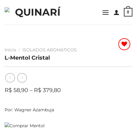
Skip
to
0
content
Início
/
ISOLADOS AROMÁTICOS
L-Mentol Cristal
Faixa
R$
58,90
–
R$
379,80
de
preço:
R$ 58,90
Por:
Wagner Azambuja
através
R$ 379,80