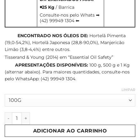
◾25 Kg
/ Barrica
Consulte-nos pelo Whats ➡
(42) 99949 1304 ⬅
ENCONTRADO NOS ÓLEOS DE:
Hortelã Pimenta
(19,0-54,2%), Hortelã Japonesa (28,8-90,0%), Manjericão
Limão (3,8-4,4%) entre outros.
Tisserand & Young (2014) em “Essential Oil Safety”
APRESENTAÇÕES DISPONÍVEIS:
100 g, 500 g e 1 Kg
(alternar abaixo). Para maiores quantidades, consulte-nos
pelo WhatsApp: (42) 99949 1304.
LIMPAR
L-Mentol Cristal quantidade
ADICIONAR AO CARRINHO