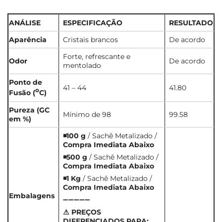
ANÁLISE
ESPECIFICAÇÃO
RESULTADO
Aparência
Cristais brancos
De acordo
Forte, refrescante e
Odor
De acordo
mentolado
Ponto de
41 – 44
41.80
o
Fusão (
C)
Pureza (GC
Mínimo de 98
99.58
em %)
◾100 g
/ Sachê Metalizado /
Compra Imediata Abaixo
◾500 g
/ Sachê Metalizado /
Compra Imediata Abaixo
◾1 Kg
/ Sachê Metalizado /
Compra Imediata Abaixo
Embalagens
➖➖➖➖➖
⚠ PREÇOS
DIFERENCIADOS PARA: