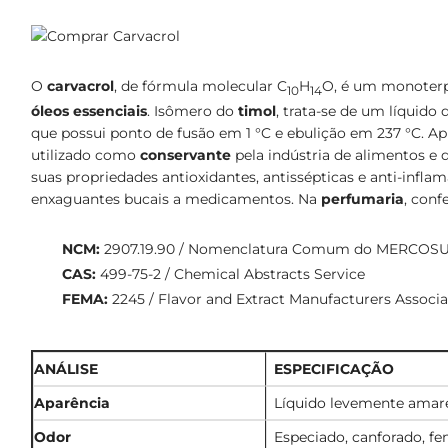
R$ 462,00
O
carvacrol
, de fórmula molecular C
H
O, é um monoterp
10
14
óleos essenciais
. Isômero do
timol
, trata-se de um líquido 
que possui ponto de fusão em 1 °C e ebulição em 237 °C. Ap
utilizado como
conservante
pela indústria de alimentos e 
suas propriedades antioxidantes, antissépticas e anti-infl
enxaguantes bucais a medicamentos. Na
perfumaria
, conf
NCM:
2907.19.90 / Nomenclatura Comum do MERCOS
CAS:
499-75-2 / Chemical Abstracts Service
FEMA:
2245 / Flavor and Extract Manufacturers Associa
ANÁLISE
ESPECIFICAÇÃO
Aparência
Líquido levemente amar
Odor
Especiado, canforado, fe