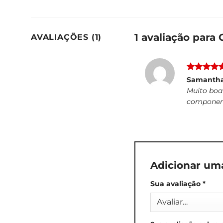
1 avaliação para
AVALIAÇÕES (1)
Avaliação
Samantha
de 5
Muito boa
component
Adicionar um
Sua avaliação
*