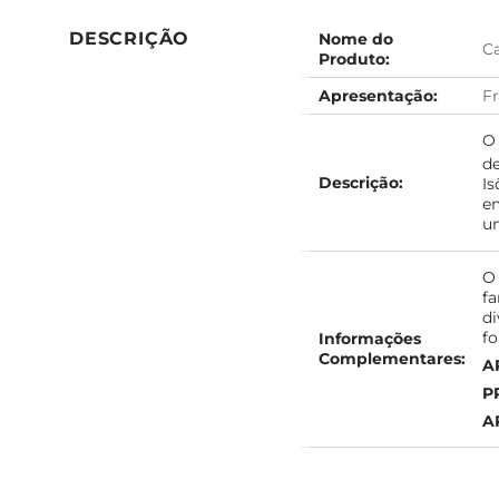
DESCRIÇÃO
Nome do
Ca
Produto:
Apresentação:
Fr
d
Descrição:
I
em
um
fa
d
fo
Informações
Complementares:
A
P
A