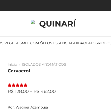
S VEGETAIS
MEL COM ÓLEOS ESSENCIAIS
HIDROLATOS
VIDEO
Início
/
ISOLADOS AROMÁTICOS
Carvacrol
Faixa
R$
128,00
–
R$
462,00
Avaliado
1
de
como
5.00
preço:
de 5, com
baseado em
R$ 128,00
avaliação
Por:
Wagner Azambuja
através
de cliente