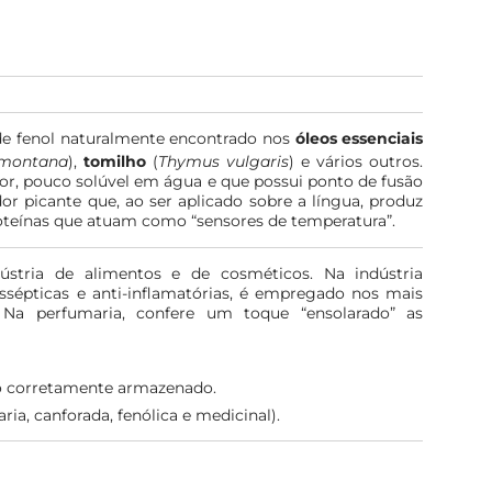
e fenol naturalmente encontrado nos
óleos essenciais
s/montana
),
tomilho
(
Thymus vulgaris
) e vários outros.
color, pouco solúvel em água e que possui ponto de fusão
r picante que, ao ser aplicado sobre a língua, produz
oteínas que atuam como “sensores de temperatura”.
ústria de alimentos e de cosméticos. Na indústria
issépticas e anti-inflamatórias, é empregado nos mais
 Na perfumaria, confere um toque “ensolarado” as
do corretamente armazenado.
ia, canforada, fenólica e medicinal).