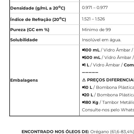
o
0.971 – 0.977
Densidade (g/mL a 20
C)
o
1.521 – 1.526
Índice de Refração (20
C)
Pureza (GC em %)
Mínimo de 99
Solubilidade
Insolúvel em água.
◾100 mL
/ Vidro Âmbar 
◾500 mL
/ Vidro Âmbar 
◾1 L
/ Vidro Âmbar /
Comp
➖➖➖➖➖
⚠ PREÇOS DIFERENCIA
Embalagens
◾10 L
/ Bombona Plástic
◾20 L
/ Bombona Plástic
◾180 Kg
/ Tambor Metáli
Consulte-nos pelo Whats
ENCONTRADO NOS ÓLEOS DE:
Orégano (61,6-83,4%)