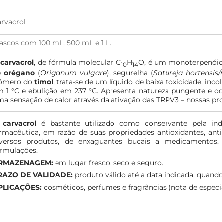
rvacrol
ascos com 100 mL, 500 mL e 1 L.
O
carvacrol
, de fórmula molecular C
H
O, é um monoterpenóid
10
14
e
orégano
(
Origanum vulgare
), segurelha (
Satureja hortensi
sômero do
timol
, trata-se de um líquido de baixa toxicidade, in
 1 °C e ebulição em 237 °C. Apresenta natureza pungente e odo
a sensação de calor através da ativação das TRPV3 – nossas pr
O
carvacrol
é bastante utilizado como conservante pela ind
rmacêutica, em razão de suas propriedades antioxidantes, ant
iversos produtos, de enxaguantes bucais a medicamentos.
rmulações.
RMAZENAGEM:
em lugar fresco, seco e seguro.
RAZO DE VALIDADE:
produto válido até a data indicada, quan
PLICAÇÕES:
cosméticos, perfumes e fragrâncias (nota de especiar