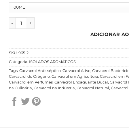
Carvacrol quantidade
ADICIONAR A
SKU:
965-2
Categoria:
ISOLADOS AROMÁTICOS
Tags:
Carvacrol Antisséptico
,
Carvacrol Ativo
,
Carvacrol Bacterici
Carvacrol do Orégano
,
Carvacrol em Agricultura
,
Carvacrol em F
Carvacrol em Perfumes
,
Carvacrol Enxaguante Bucal
,
Carvacrol 
na Culinária
,
Carvacrol na Indústria
,
Carvacrol Natural
,
Carvacrol