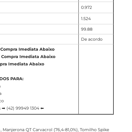
0.972
1.524
99.88
De acordo
/
Compra Imediata Abaixo
/
Compra Imediata Abaixo
ra Imediata Abaixo
DOS PARA:
a
a
co
 ➡ (42) 99949 1304 ⬅
, Manjerona QT Carvacrol (76,4-81,0%), Tomilho Spike