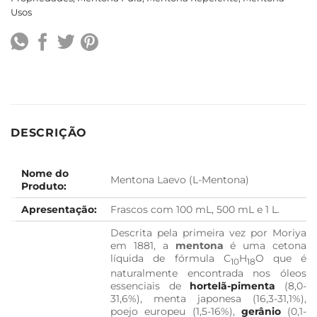
Usos
DESCRIÇÃO
Nome do
Mentona Laevo (L-Mentona)
Produto:
Apresentação:
Frascos com 100 mL, 500 mL e 1 L.
Descrita pela primeira vez por Moriya
em 1881, a
mentona
é uma cetona
líquida de fórmula C
H
O que é
10
18
naturalmente encontrada nos óleos
essenciais de
hortelã-pimenta
(8,0-
31,6%), menta japonesa (16,3-31,1%),
poejo europeu (1,5-16%),
gerânio
(0,1-