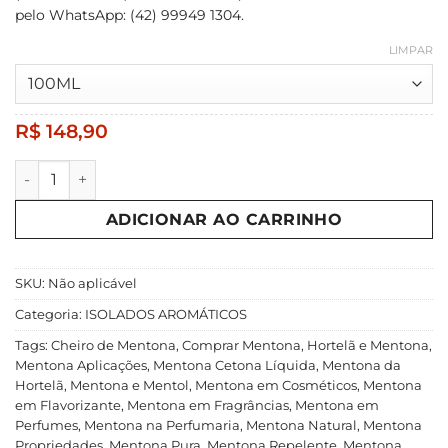
pelo WhatsApp: (42) 99949 1304.
LIMPAR
R$
148,90
L-Mentona quantidade
ADICIONAR AO CARRINHO
SKU:
Não aplicável
Categoria:
ISOLADOS AROMÁTICOS
Tags:
Cheiro de Mentona
,
Comprar Mentona
,
Hortelã e Mentona
,
Mentona Aplicações
,
Mentona Cetona Líquida
,
Mentona da
Hortelã
,
Mentona e Mentol
,
Mentona em Cosméticos
,
Mentona
em Flavorizante
,
Mentona em Fragrâncias
,
Mentona em
Perfumes
,
Mentona na Perfumaria
,
Mentona Natural
,
Mentona
Propriedades
,
Mentona Pura
,
Mentona Repelente
,
Mentona