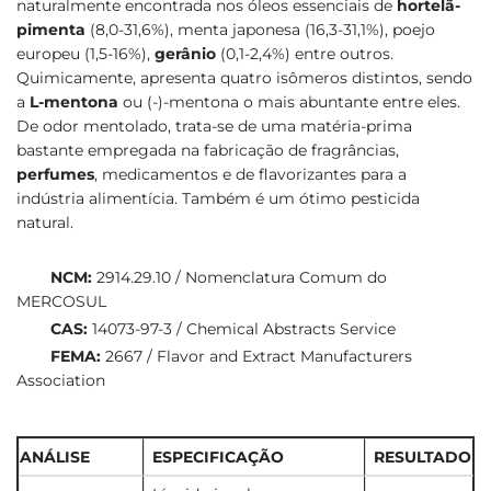
naturalmente encontrada nos óleos essenciais de
hortelã-
pimenta
(8,0-31,6%), menta japonesa (16,3-31,1%), poejo
europeu (1,5-16%),
gerânio
(0,1-2,4%) entre outros.
Quimicamente, apresenta quatro isômeros distintos, sendo
a
L-mentona
ou (-)-mentona o mais abuntante entre eles.
De odor mentolado, trata-se de uma matéria-prima
bastante empregada na fabricação de fragrâncias,
perfumes
, medicamentos e de flavorizantes para a
indústria alimentícia. Também é um ótimo pesticida
natural.
NCM:
2914.29.10 / Nomenclatura Comum do
MERCOSUL
CAS:
14073-97-3 / Chemical Abstracts Service
FEMA:
2667 / Flavor and Extract Manufacturers
Association
ANÁLISE
ESPECIFICAÇÃO
RESULTADO