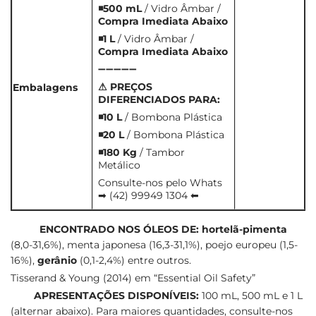
◾500 mL
/ Vidro Âmbar /
Compra Imediata Abaixo
◾1 L
/ Vidro Âmbar /
Compra Imediata Abaixo
➖➖➖➖➖
⚠ PREÇOS
Embalagens
DIFERENCIADOS PARA:
◾10 L
/ Bombona Plástica
◾20 L
/ Bombona Plástica
◾180 Kg
/ Tambor
Metálico
Consulte-nos pelo Whats
➡ (42) 99949 1304 ⬅
ENCONTRADO NOS ÓLEOS DE:
hortelã-pimenta
(8,0-31,6%), menta japonesa (16,3-31,1%), poejo europeu (1,5-
16%),
gerânio
(0,1-2,4%) entre outros.
Tisserand & Young (2014) em “Essential Oil Safety”
APRESENTAÇÕES DISPONÍVEIS:
100 mL, 500 mL e 1 L
(alternar abaixo). Para maiores quantidades, consulte-nos