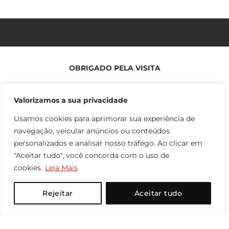
OBRIGADO PELA VISITA
Aqui você poderá adquirir nossos produtos no conforto de sua casa e
recebê-los em qualquer lugar do Brasil! Faça seu cadastro e boas
Valorizamos a sua privacidade
compras!
Usamos cookies para aprimorar sua experiência de
Se algo não está claro, conheça já a nossa seção de Dúvidas!
navegação, veicular anúncios ou conteúdos
personalizados e analisar nosso tráfego. Ao clicar em
www.oleosessenciais.org
www.odorizar.com
"Aceitar tudo", você concorda com o uso de
cookies.
Leia Mais
POLÍTICAS QUINARÍ
Rejeitar
Aceitar tudo
Políticas de troca
Políticas de Privacidade