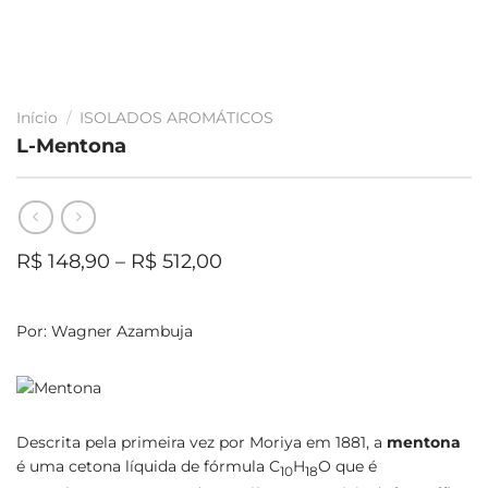
Início
/
ISOLADOS AROMÁTICOS
L-Mentona
Faixa
R$
148,90
–
R$
512,00
de
preço:
R$ 148,90
Por:
Wagner Azambuja
através
R$ 512,00
Descrita pela primeira vez por Moriya em 1881, a
mentona
é uma cetona líquida de fórmula C
H
O que é
10
18