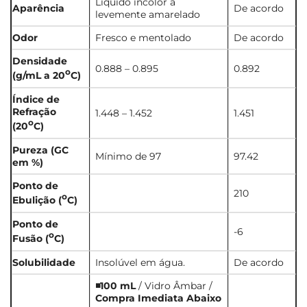
Líquido incolor a
Aparência
De acordo
levemente amarelado
Odor
Fresco e mentolado
De acordo
Densidade
0.888 – 0.895
0.892
o
(g/mL a 20
C)
Índice de
Refração
1.448 – 1.452
1.451
o
(20
C)
Pureza (GC
Mínimo de 97
97.42
em %)
Ponto de
210
o
Ebulição (
C)
Ponto de
-6
o
Fusão (
C)
Solubilidade
Insolúvel em água.
De acordo
◾100 mL
/ Vidro Âmbar /
Compra Imediata Abaixo